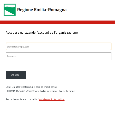
Accedere utilizzando l'account dell'organizzazione
Accedi
Se sei un utente esterno, nel campo email, scrivi
EXTRARER\
nome utente
(ricevuto tramite email di abilitazione)
Per problemi tecnici contatta l’
assistenza informatica
.