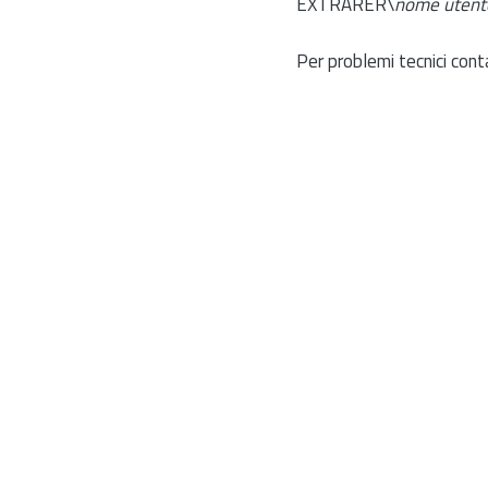
EXTRARER\
nome utent
Per problemi tecnici cont