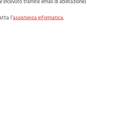
e
(ricevuto tramite email di abilitazione)
atta l’
assistenza informatica
.