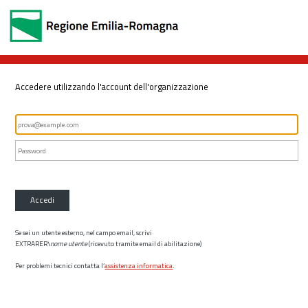
Accedere utilizzando l'account dell'organizzazione
Accedi
Se sei un utente esterno, nel campo email, scrivi
EXTRARER\
nome utente
(ricevuto tramite email di abilitazione)
Per problemi tecnici contatta l’
assistenza informatica
.