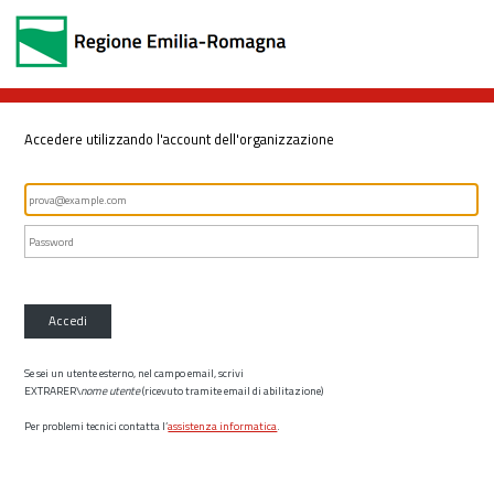
Accedere utilizzando l'account dell'organizzazione
Accedi
Se sei un utente esterno, nel campo email, scrivi
EXTRARER\
nome utente
(ricevuto tramite email di abilitazione)
Per problemi tecnici contatta l’
assistenza informatica
.