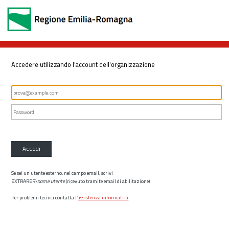
Accedere utilizzando l'account dell'organizzazione
Accedi
Se sei un utente esterno, nel campo email, scrivi
EXTRARER\
nome utente
(ricevuto tramite email di abilitazione)
Per problemi tecnici contatta l’
assistenza informatica
.