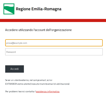
Accedere utilizzando l'account dell'organizzazione
Accedi
Se sei un utente esterno, nel campo email, scrivi
EXTRARER\
nome utente
(ricevuto tramite email di abilitazione)
Per problemi tecnici contatta l’
assistenza informatica
.