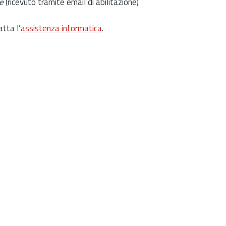
e
(ricevuto tramite email di abilitazione)
atta l’
assistenza informatica
.