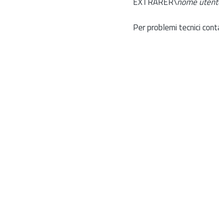
EXTRARER\
nome utent
Per problemi tecnici cont