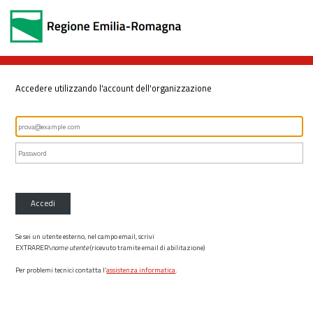
Accedere utilizzando l'account dell'organizzazione
Accedi
Se sei un utente esterno, nel campo email, scrivi
EXTRARER\
nome utente
(ricevuto tramite email di abilitazione)
Per problemi tecnici contatta l’
assistenza informatica
.