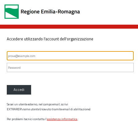
Accedere utilizzando l'account dell'organizzazione
Accedi
Se sei un utente esterno, nel campo email, scrivi
EXTRARER\
nome utente
(ricevuto tramite email di abilitazione)
Per problemi tecnici contatta l’
assistenza informatica
.