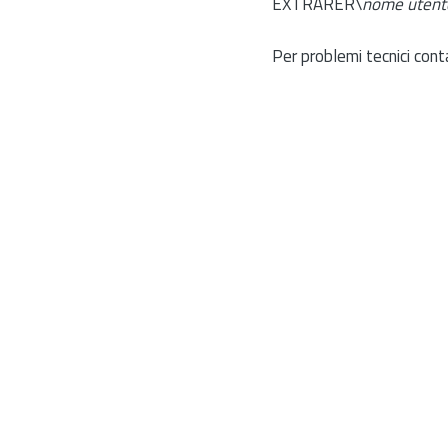
EXTRARER\
nome utent
Per problemi tecnici cont