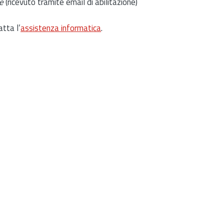
e
(ricevuto tramite email di abilitazione)
atta l’
assistenza informatica
.