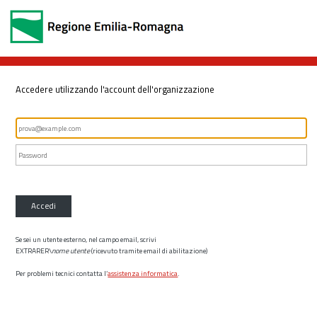
Accedere utilizzando l'account dell'organizzazione
Accedi
Se sei un utente esterno, nel campo email, scrivi
EXTRARER\
nome utente
(ricevuto tramite email di abilitazione)
Per problemi tecnici contatta l’
assistenza informatica
.