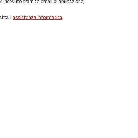
e
(ricevuto tramite email di abilitazione)
atta l’
assistenza informatica
.