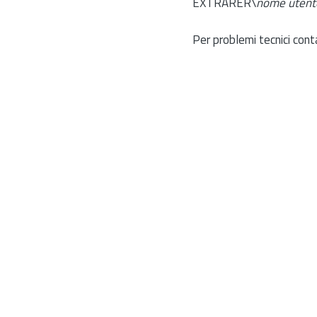
EXTRARER\
nome utent
Per problemi tecnici cont