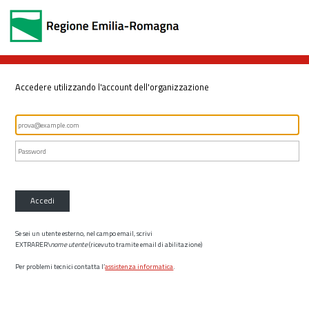
Accedere utilizzando l'account dell'organizzazione
Accedi
Se sei un utente esterno, nel campo email, scrivi
EXTRARER\
nome utente
(ricevuto tramite email di abilitazione)
Per problemi tecnici contatta l’
assistenza informatica
.