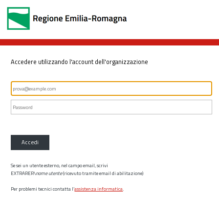
Accedere utilizzando l'account dell'organizzazione
Accedi
Se sei un utente esterno, nel campo email, scrivi
EXTRARER\
nome utente
(ricevuto tramite email di abilitazione)
Per problemi tecnici contatta l’
assistenza informatica
.