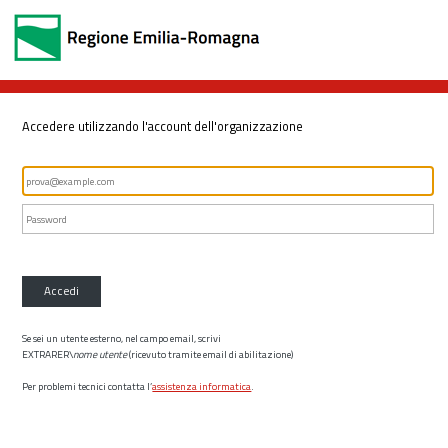
Accedere utilizzando l'account dell'organizzazione
Accedi
Se sei un utente esterno, nel campo email, scrivi
EXTRARER\
nome utente
(ricevuto tramite email di abilitazione)
Per problemi tecnici contatta l’
assistenza informatica
.