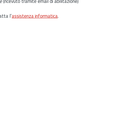
e
(ricevuto tramite email di abilitazione)
atta l’
assistenza informatica
.