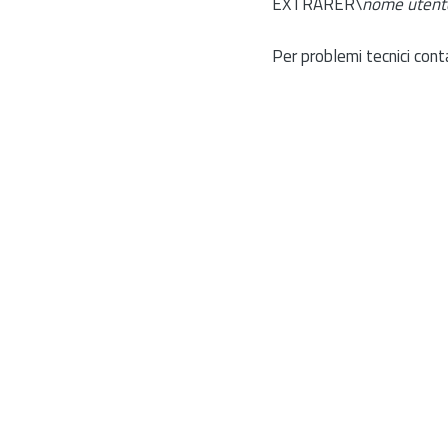
EXTRARER\
nome utent
Per problemi tecnici cont