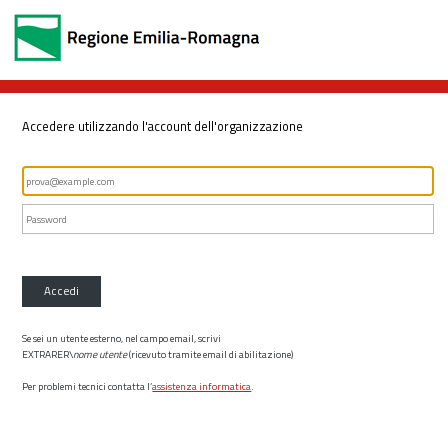
Accedere utilizzando l'account dell'organizzazione
Accedi
Se sei un utente esterno, nel campo email, scrivi
EXTRARER\
nome utente
(ricevuto tramite email di abilitazione)
Per problemi tecnici contatta l’
assistenza informatica
.