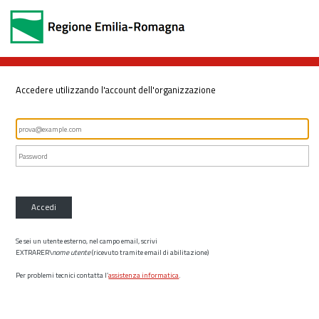
Accedere utilizzando l'account dell'organizzazione
Accedi
Se sei un utente esterno, nel campo email, scrivi
EXTRARER\
nome utente
(ricevuto tramite email di abilitazione)
Per problemi tecnici contatta l’
assistenza informatica
.