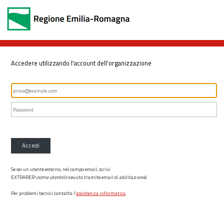
Accedere utilizzando l'account dell'organizzazione
Accedi
Se sei un utente esterno, nel campo email, scrivi
EXTRARER\
nome utente
(ricevuto tramite email di abilitazione)
Per problemi tecnici contatta l’
assistenza informatica
.