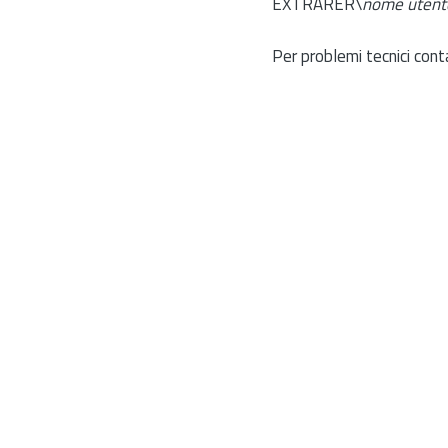
EXTRARER\
nome utent
Per problemi tecnici cont