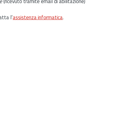
e
(ricevuto tramite email di abilitazione)
atta l’
assistenza informatica
.