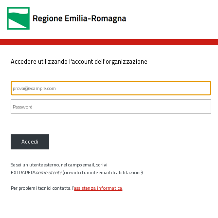
Accedere utilizzando l'account dell'organizzazione
Accedi
Se sei un utente esterno, nel campo email, scrivi
EXTRARER\
nome utente
(ricevuto tramite email di abilitazione)
Per problemi tecnici contatta l’
assistenza informatica
.