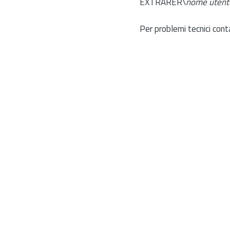
EXTRARER\
nome utent
Per problemi tecnici cont