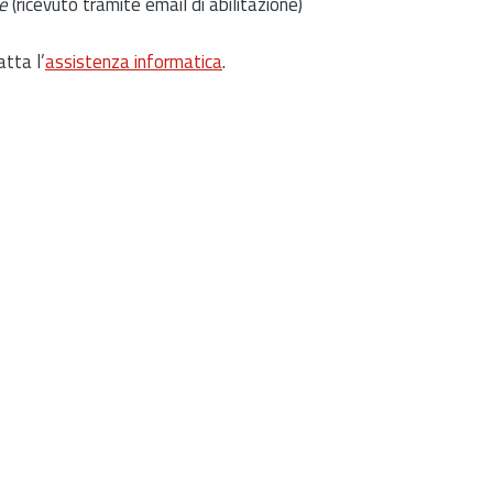
e
(ricevuto tramite email di abilitazione)
atta l’
assistenza informatica
.