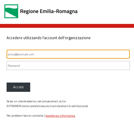
Accedere utilizzando l'account dell'organizzazione
Accedi
Se sei un utente esterno, nel campo email, scrivi
EXTRARER\
nome utente
(ricevuto tramite email di abilitazione)
Per problemi tecnici contatta l’
assistenza informatica
.