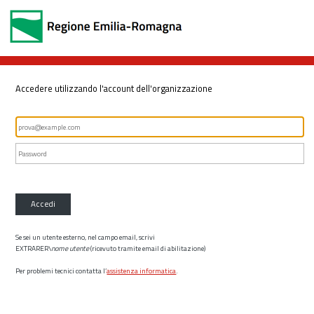
Accedere utilizzando l'account dell'organizzazione
Accedi
Se sei un utente esterno, nel campo email, scrivi
EXTRARER\
nome utente
(ricevuto tramite email di abilitazione)
Per problemi tecnici contatta l’
assistenza informatica
.