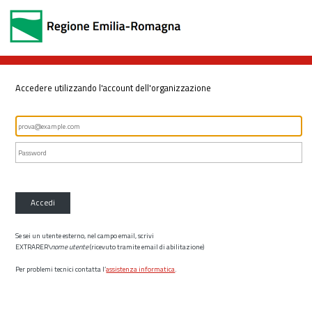
Accedere utilizzando l'account dell'organizzazione
Accedi
Se sei un utente esterno, nel campo email, scrivi
EXTRARER\
nome utente
(ricevuto tramite email di abilitazione)
Per problemi tecnici contatta l’
assistenza informatica
.