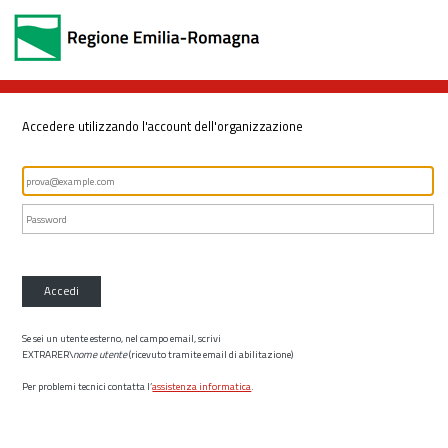
Accedere utilizzando l'account dell'organizzazione
Accedi
Se sei un utente esterno, nel campo email, scrivi
EXTRARER\
nome utente
(ricevuto tramite email di abilitazione)
Per problemi tecnici contatta l’
assistenza informatica
.