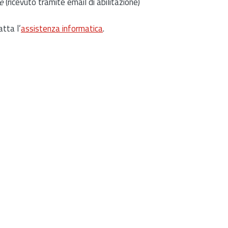
e
(ricevuto tramite email di abilitazione)
atta l’
assistenza informatica
.