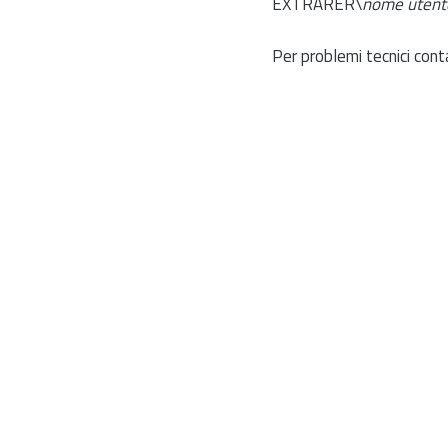
EXTRARER\
nome utent
Per problemi tecnici cont