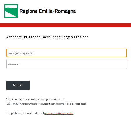
Accedere utilizzando l'account dell'organizzazione
Accedi
Se sei un utente esterno, nel campo email, scrivi
EXTRARER\
nome utente
(ricevuto tramite email di abilitazione)
Per problemi tecnici contatta l’
assistenza informatica
.