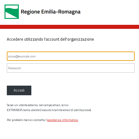
Accedere utilizzando l'account dell'organizzazione
Accedi
Se sei un utente esterno, nel campo email, scrivi
EXTRARER\
nome utente
(ricevuto tramite email di abilitazione)
Per problemi tecnici contatta l’
assistenza informatica
.