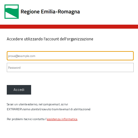
Accedere utilizzando l'account dell'organizzazione
Accedi
Se sei un utente esterno, nel campo email, scrivi
EXTRARER\
nome utente
(ricevuto tramite email di abilitazione)
Per problemi tecnici contatta l’
assistenza informatica
.