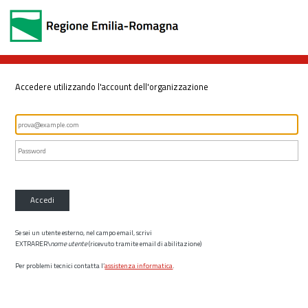
Accedere utilizzando l'account dell'organizzazione
Accedi
Se sei un utente esterno, nel campo email, scrivi
EXTRARER\
nome utente
(ricevuto tramite email di abilitazione)
Per problemi tecnici contatta l’
assistenza informatica
.