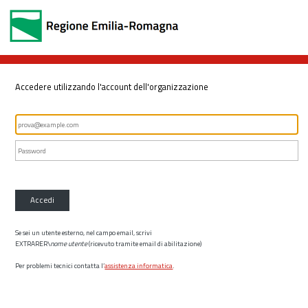
Accedere utilizzando l'account dell'organizzazione
Accedi
Se sei un utente esterno, nel campo email, scrivi
EXTRARER\
nome utente
(ricevuto tramite email di abilitazione)
Per problemi tecnici contatta l’
assistenza informatica
.