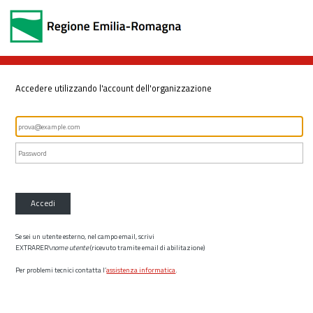
Accedere utilizzando l'account dell'organizzazione
Accedi
Se sei un utente esterno, nel campo email, scrivi
EXTRARER\
nome utente
(ricevuto tramite email di abilitazione)
Per problemi tecnici contatta l’
assistenza informatica
.