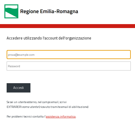
Accedere utilizzando l'account dell'organizzazione
Accedi
Se sei un utente esterno, nel campo email, scrivi
EXTRARER\
nome utente
(ricevuto tramite email di abilitazione)
Per problemi tecnici contatta l’
assistenza informatica
.