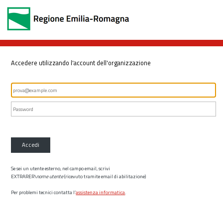
Accedere utilizzando l'account dell'organizzazione
Accedi
Se sei un utente esterno, nel campo email, scrivi
EXTRARER\
nome utente
(ricevuto tramite email di abilitazione)
Per problemi tecnici contatta l’
assistenza informatica
.