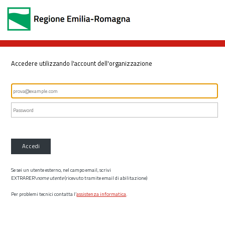
Accedere utilizzando l'account dell'organizzazione
Accedi
Se sei un utente esterno, nel campo email, scrivi
EXTRARER\
nome utente
(ricevuto tramite email di abilitazione)
Per problemi tecnici contatta l’
assistenza informatica
.