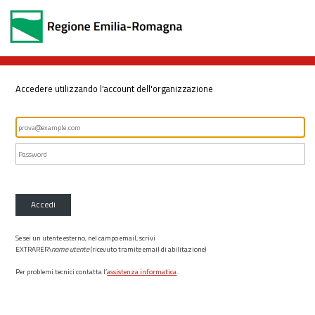
Accedere utilizzando l'account dell'organizzazione
Accedi
Se sei un utente esterno, nel campo email, scrivi
EXTRARER\
nome utente
(ricevuto tramite email di abilitazione)
Per problemi tecnici contatta l’
assistenza informatica
.