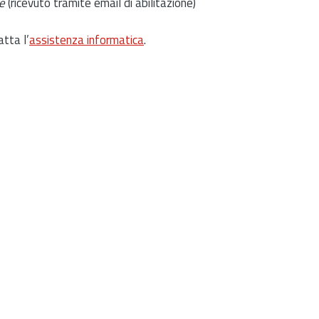
e
(ricevuto tramite email di abilitazione)
atta l’
assistenza informatica
.