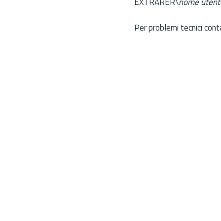
EXTRARER\
nome utent
Per problemi tecnici cont