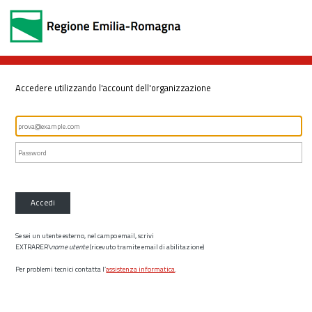
Accedere utilizzando l'account dell'organizzazione
Accedi
Se sei un utente esterno, nel campo email, scrivi
EXTRARER\
nome utente
(ricevuto tramite email di abilitazione)
Per problemi tecnici contatta l’
assistenza informatica
.