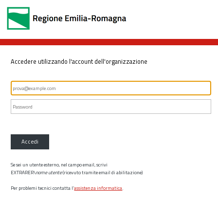
Accedere utilizzando l'account dell'organizzazione
Accedi
Se sei un utente esterno, nel campo email, scrivi
EXTRARER\
nome utente
(ricevuto tramite email di abilitazione)
Per problemi tecnici contatta l’
assistenza informatica
.