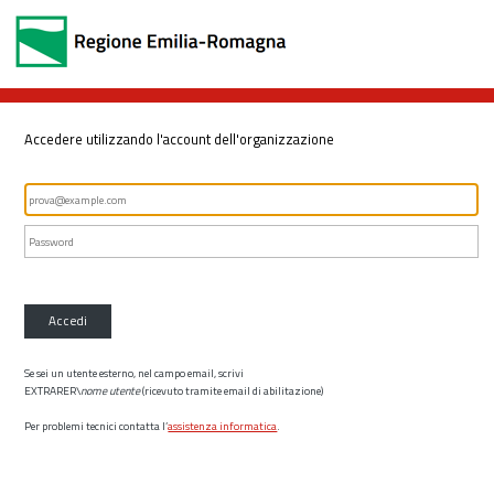
Accedere utilizzando l'account dell'organizzazione
Accedi
Se sei un utente esterno, nel campo email, scrivi
EXTRARER\
nome utente
(ricevuto tramite email di abilitazione)
Per problemi tecnici contatta l’
assistenza informatica
.