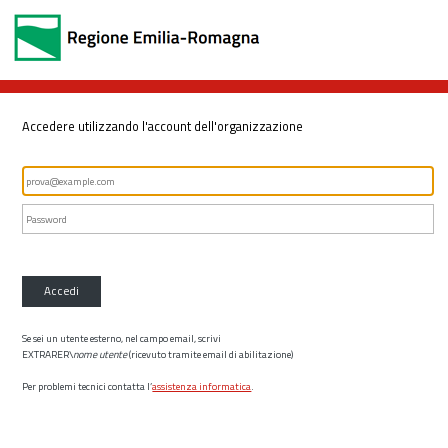
Accedere utilizzando l'account dell'organizzazione
Accedi
Se sei un utente esterno, nel campo email, scrivi
EXTRARER\
nome utente
(ricevuto tramite email di abilitazione)
Per problemi tecnici contatta l’
assistenza informatica
.