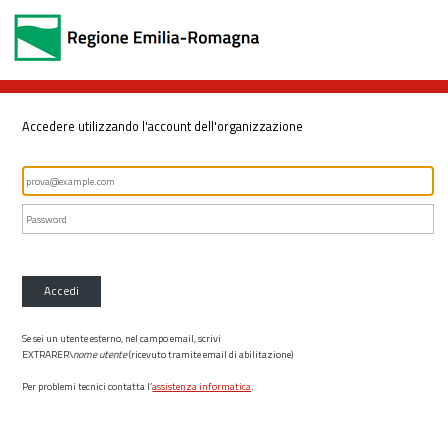
Accedere utilizzando l'account dell'organizzazione
Accedi
Se sei un utente esterno, nel campo email, scrivi
EXTRARER\
nome utente
(ricevuto tramite email di abilitazione)
Per problemi tecnici contatta l’
assistenza informatica
.