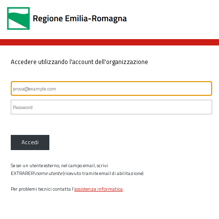
Accedere utilizzando l'account dell'organizzazione
Accedi
Se sei un utente esterno, nel campo email, scrivi
EXTRARER\
nome utente
(ricevuto tramite email di abilitazione)
Per problemi tecnici contatta l’
assistenza informatica
.