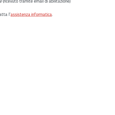
e
(ricevuto tramite email di abilitazione)
atta l’
assistenza informatica
.