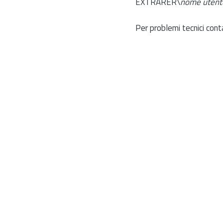
EXTRARER\
nome utent
Per problemi tecnici cont