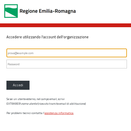
Accedere utilizzando l'account dell'organizzazione
Accedi
Se sei un utente esterno, nel campo email, scrivi
EXTRARER\
nome utente
(ricevuto tramite email di abilitazione)
Per problemi tecnici contatta l’
assistenza informatica
.