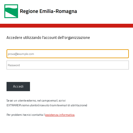
Accedere utilizzando l'account dell'organizzazione
Accedi
Se sei un utente esterno, nel campo email, scrivi
EXTRARER\
nome utente
(ricevuto tramite email di abilitazione)
Per problemi tecnici contatta l’
assistenza informatica
.