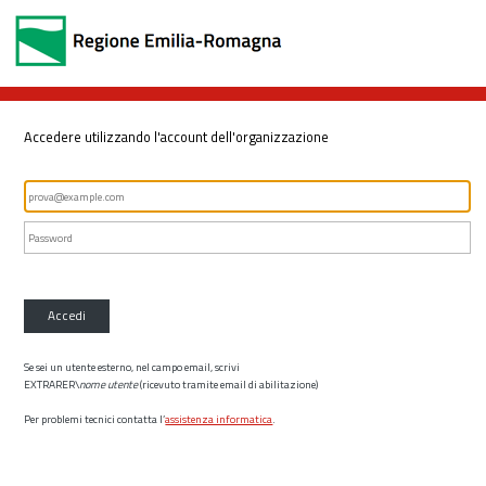
Accedere utilizzando l'account dell'organizzazione
Accedi
Se sei un utente esterno, nel campo email, scrivi
EXTRARER\
nome utente
(ricevuto tramite email di abilitazione)
Per problemi tecnici contatta l’
assistenza informatica
.