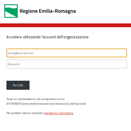
Accedere utilizzando l'account dell'organizzazione
Accedi
Se sei un utente esterno, nel campo email, scrivi
EXTRARER\
nome utente
(ricevuto tramite email di abilitazione)
Per problemi tecnici contatta l’
assistenza informatica
.