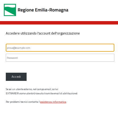
Accedere utilizzando l'account dell'organizzazione
Accedi
Se sei un utente esterno, nel campo email, scrivi
EXTRARER\
nome utente
(ricevuto tramite email di abilitazione)
Per problemi tecnici contatta l’
assistenza informatica
.